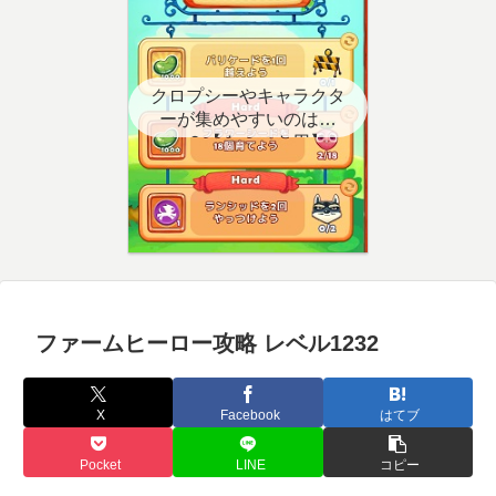
クロプシーやキャラクタ
ーが集めやすいのはど
こ？【クエスト用】
ファームヒーロー攻略 レベル1232
X
Facebook
はてブ
Pocket
LINE
コピー