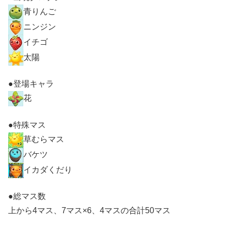
青りんご
ニンジン
イチゴ
太陽
●登場キャラ
花
●特殊マス
草むらマス
バケツ
イカダくだり
●総マス数
上から4マス、7マス×6、4マスの合計50マス