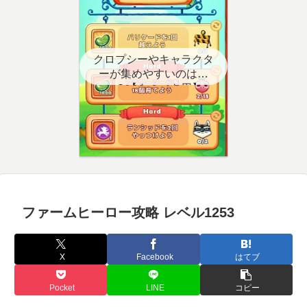
クロプシーやキャラクタ
ーが集めやすいのはど
こ？【クエスト用】
ファームヒーロー攻略 レベル1253
X
Facebook
はてブ
Pocket
LINE
コピー