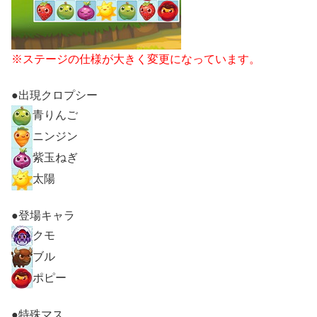
※ステージの仕様が大きく変更になっています。
●出現クロプシー
青りんご
ニンジン
紫玉ねぎ
太陽
●登場キャラ
クモ
ブル
ポピー
●特殊マス