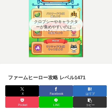
クロプシーやキャラクタ
ーが集めやすいのはど
こ？【クエスト用】
ファームヒーロー攻略 レベル1471
X
Facebook
はてブ
Pocket
LINE
コピー