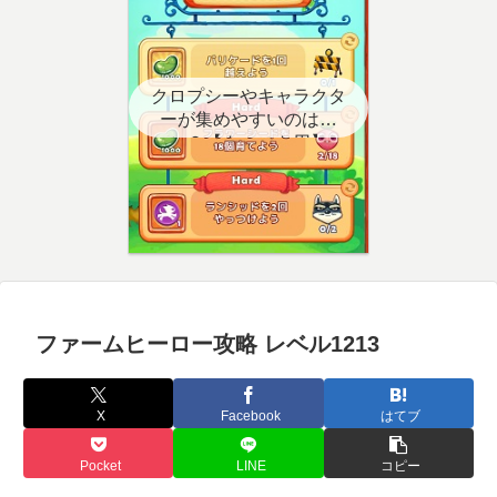
クロプシーやキャラクタ
ーが集めやすいのはど
こ？【クエスト用】
ファームヒーロー攻略 レベル1213
X
Facebook
はてブ
Pocket
LINE
コピー