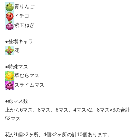
青りんご
イチゴ
紫玉ねぎ
●登場キャラ
花
●特殊マス
草むらマス
スライムマス
●総マス数
上から6マス、8マス、6マス、4マス×2、8マス×3の合計
52マス
花が1個×2ヶ所、4個×2ヶ所の計10個あります。