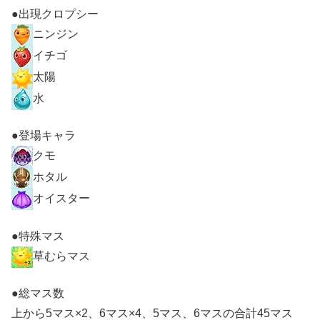
●出現クロプシー
ニンジン
イチゴ
太陽
水
●登場キャラ
クモ
ホタル
オイスター
●特殊マス
草むらマス
●総マス数
上から5マス×2、6マス×4、5マス、6マスの合計45マス