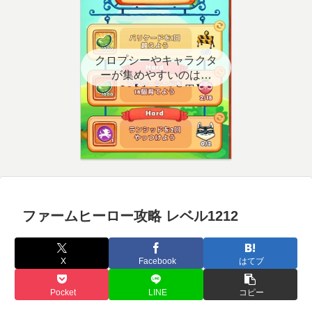
クロプシーやキャラクタ
ーが集めやすいのはど
こ？【クエスト用】
ファームヒーロー攻略 レベル1212
X
Facebook
はてブ
Pocket
LINE
コピー