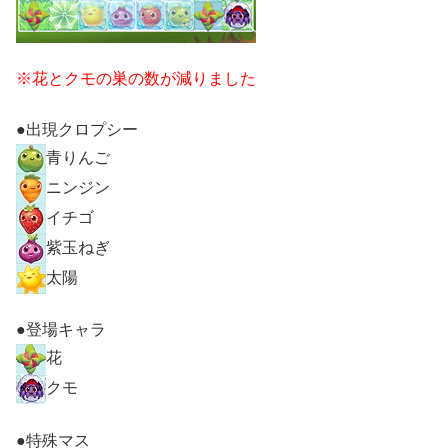
※花とクモの巣の数が減りました
●出現クロプシー
青りんご
ニンジン
イチゴ
紫玉ねぎ
太陽
●登場キャラ
花
クモ
●特殊マス