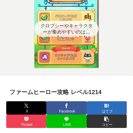
クロプシーやキャラクタ
ーが集めやすいのはど
こ？【クエスト用】
ファームヒーロー攻略 レベル1214
X
Facebook
はてブ
Pocket
LINE
コピー