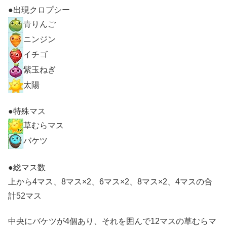
●出現クロプシー
青りんご
ニンジン
イチゴ
紫玉ねぎ
太陽
●特殊マス
草むらマス
バケツ
●総マス数
上から4マス、8マス×2、6マス×2、8マス×2、4マスの合
計52マス
中央にバケツが4個あり、それを囲んで12マスの草むらマ