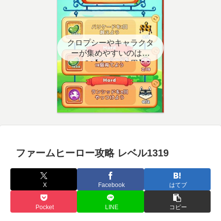
クロプシーやキャラクタ
ーが集めやすいのはど
こ？【クエスト用】
ファームヒーロー攻略 レベル1319
X
Facebook
はてブ
Pocket
LINE
コピー