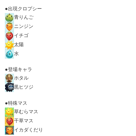
●出現クロプシー
青りんご
ニンジン
イチゴ
太陽
水
●登場キャラ
ホタル
黒ヒツジ
●特殊マス
草むらマス
干草マス
イカダくだり