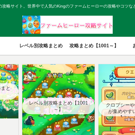
の攻略サイト。世界中で人気のKingのファームヒーローの攻略やコツな
レベル別攻略まとめ
攻略まとめ【1001～】
略まと
レベル別攻略まとめ【1001
クロプシーや
～】
が集めやす
【クエ