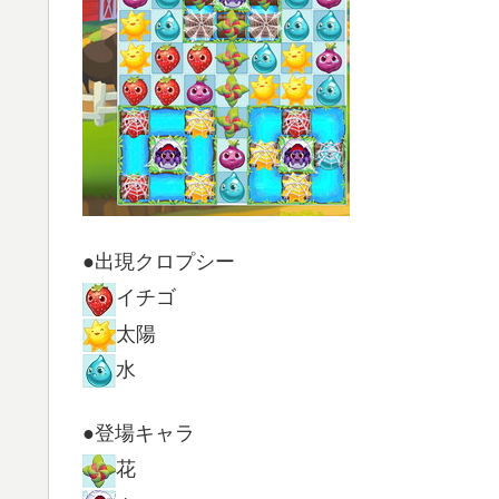
●出現クロプシー
イチゴ
太陽
水
●登場キャラ
花