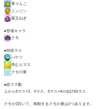
青りんご
ニンジン
紫玉ねぎ
●登場キャラ
クモ
●特殊マス
バケツ
草むらマス
クモの巣
●総マス数
上から8マス×3、4マス、8マス×4の合計60マス
クモが2匹いて、移動するクモの巣は2つあります。