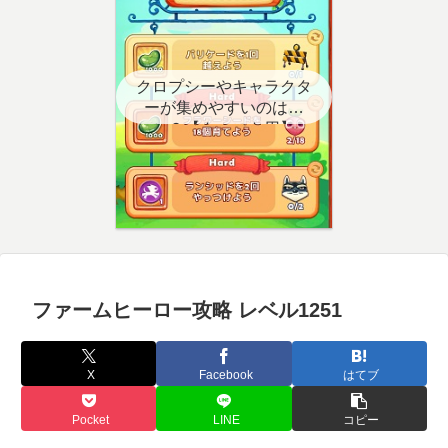
クロプシーやキャラクタ
ーが集めやすいのはど
こ？【クエスト用】
ファームヒーロー攻略 レベル1251
X
Facebook
はてブ
Pocket
LINE
コピー