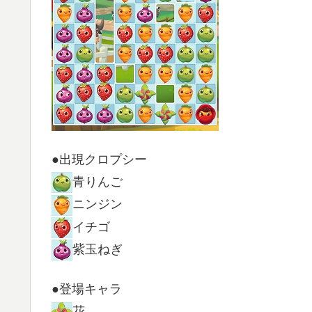
●出現クロプシー
青りんご
ニンジン
イチゴ
紫玉ねぎ
●登場キャラ
花