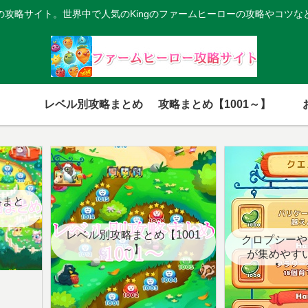
の攻略サイト。世界中で人気のKingのファームヒーローの攻略やコツな
レベル別攻略まとめ
攻略まとめ【1001～】
略まと
レベル別攻略まとめ【1001
クロプシーや
～】
が集めやす
【クエ