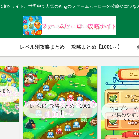
の攻略サイト。世界中で人気のKingのファームヒーローの攻略やコツな
レベル別攻略まとめ
攻略まとめ【1001～】
略まと
レベル別攻略まとめ【1001
クロプシーや
～】
が集めやす
【クエ