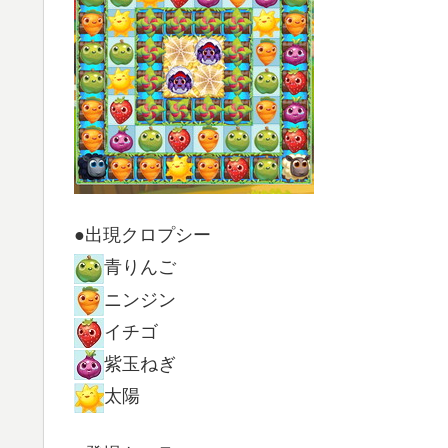
●出現クロプシー
青りんご
ニンジン
イチゴ
紫玉ねぎ
太陽