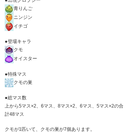
●出現クロプシー
青りんご
ニンジン
イチゴ
●登場キャラ
クモ
オイスター
●特殊マス
クモの巣
●総マス数
上から5マス×2、6マス、8マス×2、6マス、5マス×2の合
計48マス
クモが1匹いて、クモの巣が7個あります。