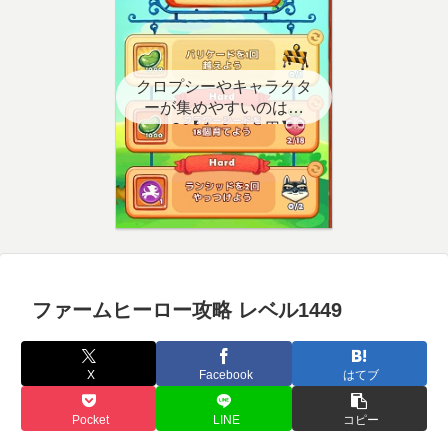
クロプシーやキャラクタ
ーが集めやすいのはど
こ？【クエスト用】
ファームヒーロー攻略 レベル1449
X
Facebook
はてブ
Pocket
LINE
コピー