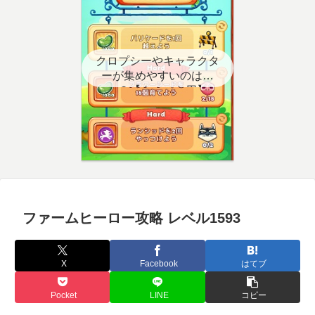
クロプシーやキャラクタ
ーが集めやすいのはど
こ？【クエスト用】
ファームヒーロー攻略 レベル1593
X
Facebook
はてブ
Pocket
LINE
コピー