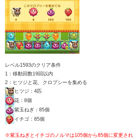
レベル1593のクリア条件
1：移動回数19回以内
2：ヒツジと花、クロプシーを集める
ヒツジ：4匹
花：8個
紫玉ねぎ：85個
イチゴ：85個
※紫玉ねぎとイチゴのノルマは105個から85個に変更され