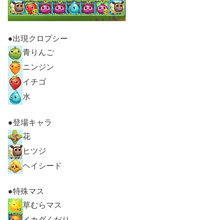
●出現クロプシー
青りんご
ニンジン
イチゴ
水
●登場キャラ
花
ヒツジ
ヘイシード
●特殊マス
草むらマス
イカダくだり