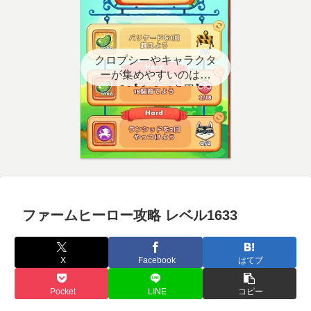
クロプシーやキャラクタ
ーが集めやすいのはど
こ？【クエスト用】
ファームヒーロー攻略 レベル1633
X
Facebook
はてブ
Pocket
LINE
コピー