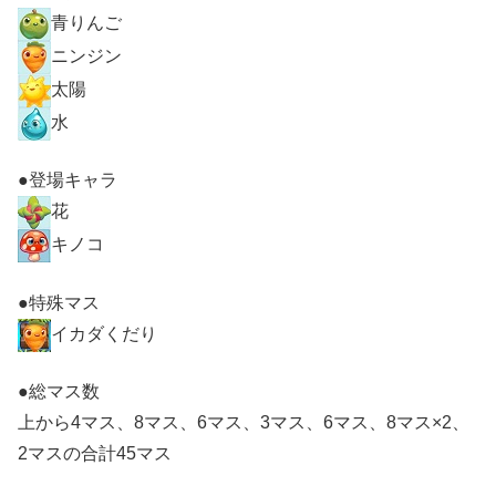
青りんご
ニンジン
太陽
水
●登場キャラ
花
キノコ
●特殊マス
イカダくだり
●総マス数
上から4マス、8マス、6マス、3マス、6マス、8マス×2、
2マスの合計45マス