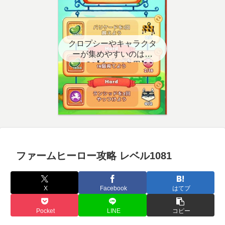
クロプシーやキャラクタ
ーが集めやすいのはど
こ？【クエスト用】
ファームヒーロー攻略 レベル1081
X
Facebook
はてブ
Pocket
LINE
コピー