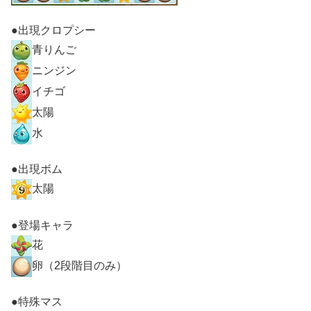
●出現クロプシー
青りんご
ニンジン
イチゴ
太陽
水
●出現ボム
太陽
●登場キャラ
花
卵（2段階目のみ）
●特殊マス