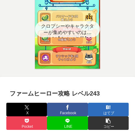
クロプシーやキャラクタ
ーが集めやすいのはど
こ？【クエスト用】
ファームヒーロー攻略 レベル243
X
Facebook
はてブ
Pocket
LINE
コピー