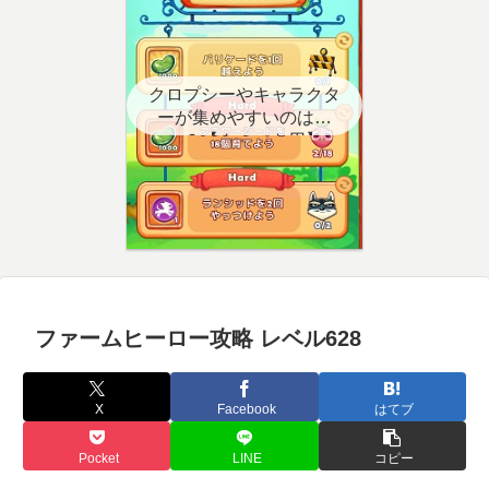
クロプシーやキャラクタ
ーが集めやすいのはど
こ？【クエスト用】
ファームヒーロー攻略 レベル628
X
Facebook
はてブ
Pocket
LINE
コピー