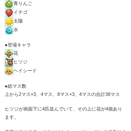
青りんご
イチゴ
太陽
水
●登場キャラ
花
ヒツジ
ヘイシード
●総マス数
上から2マス×3、4マス、8マス×3、4マスの合計38マス
ヒツジが画面下に4匹並んでいて、その上に花が4個あり
ます。