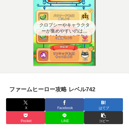
クロプシーやキャラクタ
ーが集めやすいのはど
こ？【クエスト用】
ファームヒーロー攻略 レベル742
X
Facebook
はてブ
Pocket
LINE
コピー