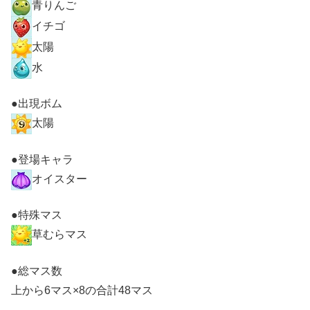
青りんご
イチゴ
太陽
水
●出現ボム
太陽
●登場キャラ
オイスター
●特殊マス
草むらマス
●総マス数
上から6マス×8の合計48マス