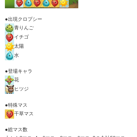
●出現クロプシー
青りんご
イチゴ
太陽
水
●登場キャラ
花
ヒツジ
●特殊マス
干草マス
●総マス数