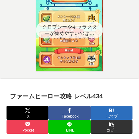
クロプシーやキャラクタ
ーが集めやすいのはど
こ？【クエスト用】
ファームヒーロー攻略 レベル434
X
Facebook
はてブ
Pocket
LINE
コピー