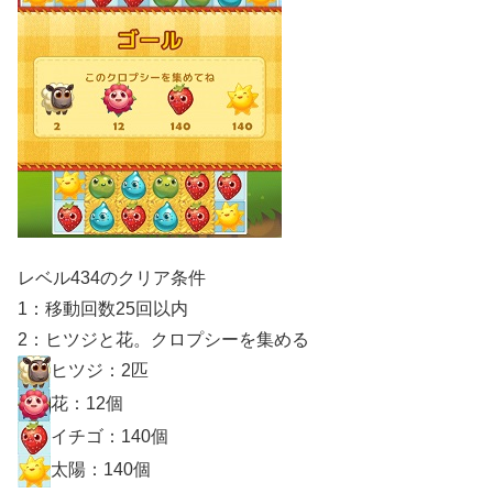
レベル434のクリア条件
1：移動回数25回以内
2：ヒツジと花。クロプシーを集める
ヒツジ：2匹
花：12個
イチゴ：140個
太陽：140個