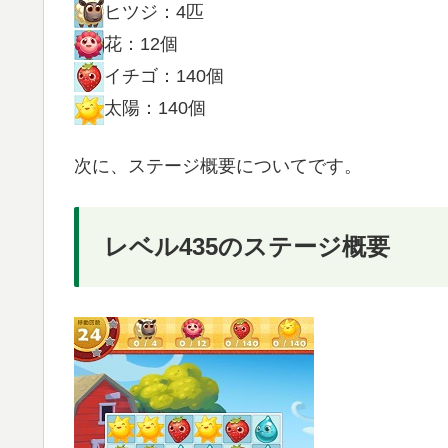
ヒツジ：4匹
花：12個
イチゴ：140個
太陽：140個
次に、ステージ概要についてです。
レベル435のステージ概要