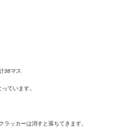
計38マス
なっています。
。
クラッカーは消すと落ちてきます。