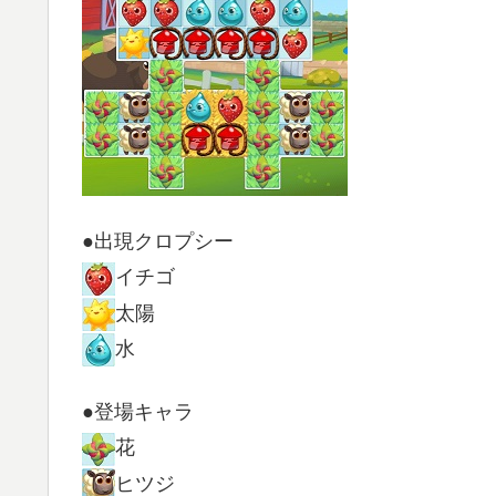
●出現クロプシー
イチゴ
太陽
水
●登場キャラ
花
ヒツジ