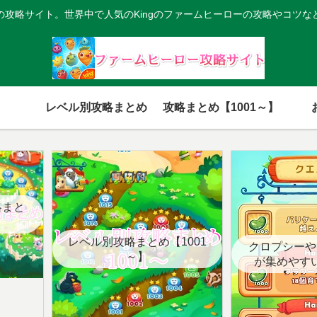
の攻略サイト。世界中で人気のKingのファームヒーローの攻略やコツな
レベル別攻略まとめ
攻略まとめ【1001～】
略まと
レベル別攻略まとめ【1001
クロプシーや
～】
が集めやす
【クエ