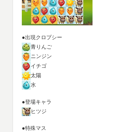
●出現クロプシー
青りんご
ニンジン
イチゴ
太陽
水
●登場キャラ
ヒツジ
●特殊マス