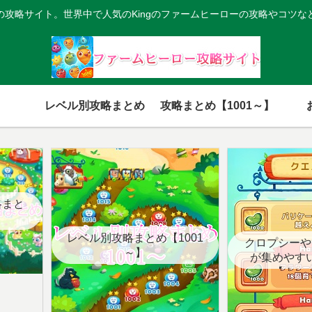
の攻略サイト。世界中で人気のKingのファームヒーローの攻略やコツな
レベル別攻略まとめ
攻略まとめ【1001～】
略まと
レベル別攻略まとめ【1001
クロプシーや
～】
が集めやす
【クエ