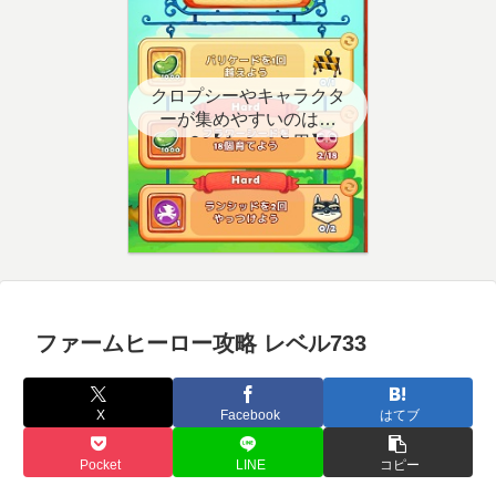
クロプシーやキャラクタ
ーが集めやすいのはど
こ？【クエスト用】
ファームヒーロー攻略 レベル733
X
Facebook
はてブ
Pocket
LINE
コピー