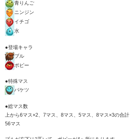
青りんご
ニンジン
イチゴ
水
●登場キャラ
ブル
ポピー
●特殊マス
バケツ
●総マス数
上から6マス×2、7マス、8マス、5マス、8マス×3の合計
56マス