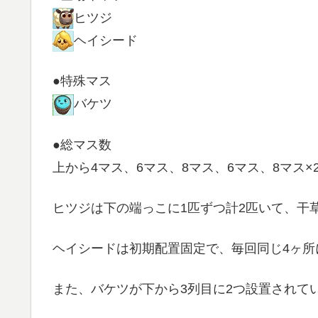
ヒツジ
ヘイシード
●特殊マス
バケツ
●総マス数
上から4マス、6マス、8マス、6マス、8マス×2
ヒツジは下の端っこに1匹ずつ計2匹いて、干
ヘイシードは初期配置固定で、毎回同じ4ヶ所
また、バケツが下から3列目に2つ設置されて