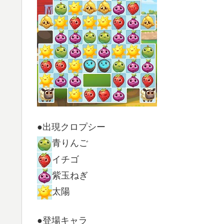
●出現クロプシー
青りんご
イチゴ
紫玉ねぎ
太陽
●登場キャラ