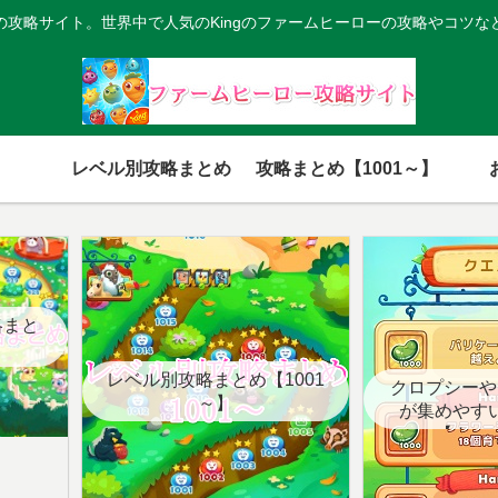
の攻略サイト。世界中で人気のKingのファームヒーローの攻略やコツな
レベル別攻略まとめ
攻略まとめ【1001～】
略まと
レベル別攻略まとめ【1001
クロプシーや
～】
が集めやす
【クエ