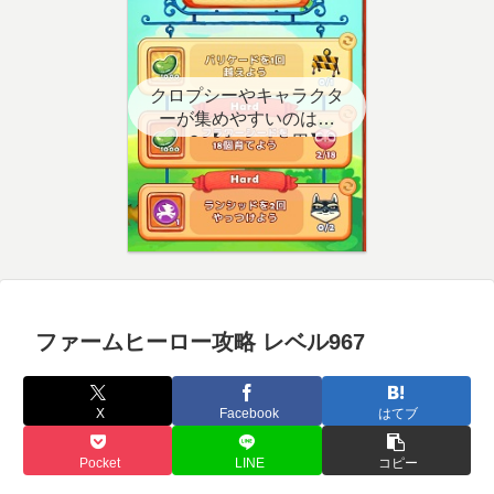
クロプシーやキャラクタ
ーが集めやすいのはど
こ？【クエスト用】
ファームヒーロー攻略 レベル967
X
Facebook
はてブ
Pocket
LINE
コピー