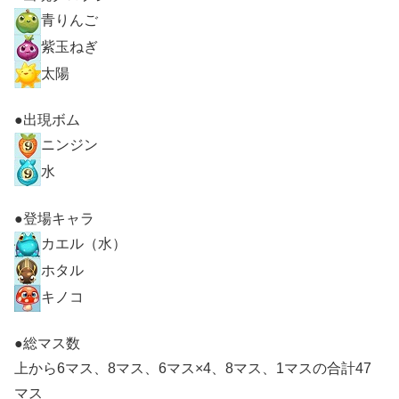
青りんご
紫玉ねぎ
太陽
●出現ボム
ニンジン
水
●登場キャラ
カエル（水）
ホタル
キノコ
●総マス数
上から6マス、8マス、6マス×4、8マス、1マスの合計47
マス