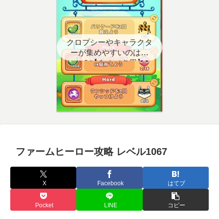
クロプシーやキャラクタ
ーが集めやすいのはど
こ？【クエスト用】
ファームヒーロー攻略 レベル1067
X
Facebook
はてブ
Pocket
LINE
コピー