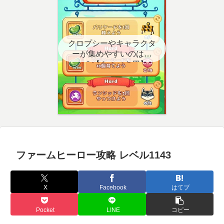
クロプシーやキャラクタ
ーが集めやすいのはど
こ？【クエスト用】
ファームヒーロー攻略 レベル1143
X
Facebook
はてブ
Pocket
LINE
コピー