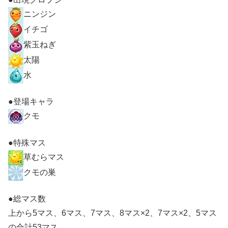
ニンジン
イチゴ
紫玉ねぎ
太陽
水
●登場キャラ
クモ
●特殊マス
草むらマス
クモの巣
●総マス数
上から5マス、6マス、7マス、8マス×2、7マス×2、5マス
の合計53マス