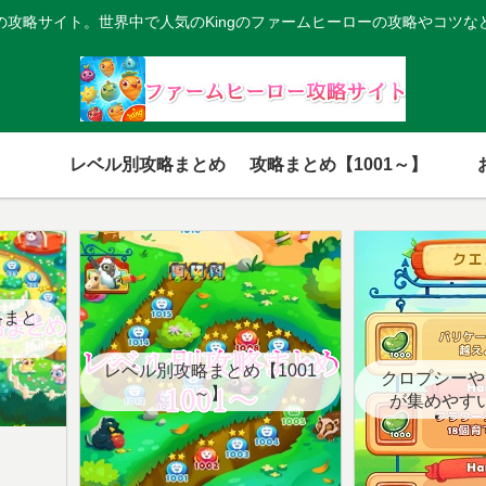
の攻略サイト。世界中で人気のKingのファームヒーローの攻略やコツな
レベル別攻略まとめ
攻略まとめ【1001～】
略まと
レベル別攻略まとめ【1001
クロプシーや
～】
が集めやす
【クエ