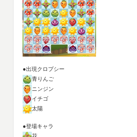
●出現クロプシー
青りんご
ニンジン
イチゴ
太陽
●登場キャラ
花