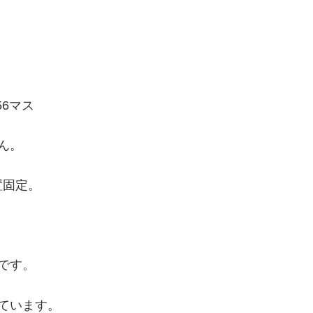
56マス
ん。
置固定。
です。
ています。