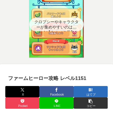
クロプシーやキャラクタ
ーが集めやすいのはど
こ？【クエスト用】
ファームヒーロー攻略 レベル1151
X
Facebook
はてブ
Pocket
LINE
コピー