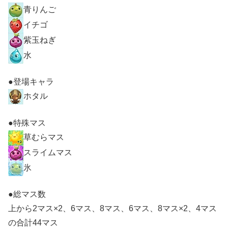
青りんご
イチゴ
紫玉ねぎ
水
●登場キャラ
ホタル
●特殊マス
草むらマス
スライムマス
氷
●総マス数
上から2マス×2、6マス、8マス、6マス、8マス×2、4マス
の合計44マス