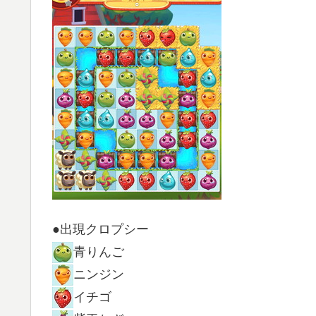
●出現クロプシー
青りんご
ニンジン
イチゴ