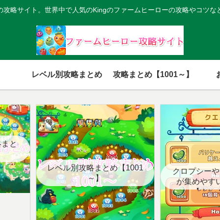
の攻略サイト。世界中で人気のKingのファームヒーローの攻略やコツな
レベル別攻略まとめ
攻略まとめ【1001～】
略まと
レベル別攻略まとめ【1001
クロプシーや
～】
が集めやす
【クエ