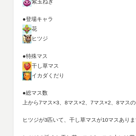
紫玉ねぎ
●登場キャラ
花
ヒツジ
●特殊マス
干し草マス
イカダくだり
●総マス数
上から7マス×3、8マス×2、7マス×2、8マス
ヒツジが3匹いて、干し草マスが10マスありま