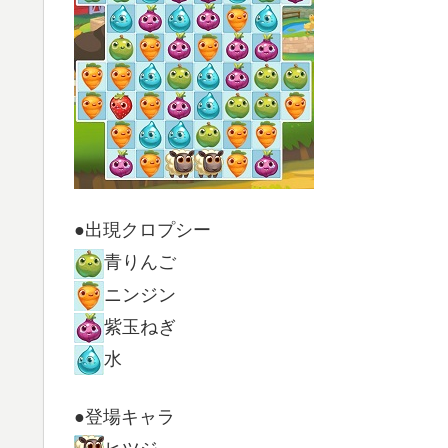
●出現クロプシー
青りんご
ニンジン
紫玉ねぎ
水
●登場キャラ