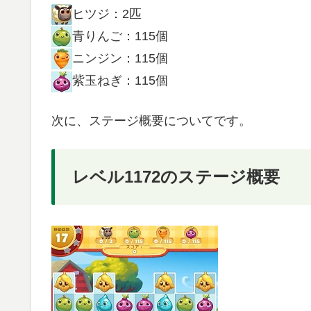
ヒツジ：2匹
青りんご：115個
ニンジン：115個
紫玉ねぎ：115個
次に、ステージ概要についてです。
レベル1172のステージ概要