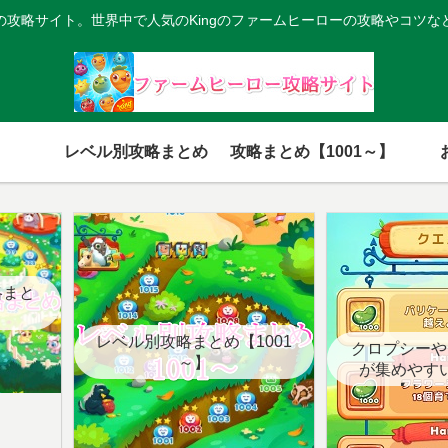
の攻略サイト。世界中で人気のKingのファームヒーローの攻略やコツな
レベル別攻略まとめ
攻略まとめ【1001～】
略まと
レベル別攻略まとめ【1001
クロプシーや
～】
が集めやす
【クエ