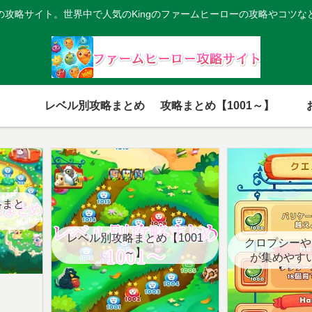
の攻略サイト。世界中で人気のKingのファームヒーローの攻略やコツな
レベル別攻略まとめ
攻略まとめ【1001～】
略まと
レベル別攻略まとめ【1001
クロプシーや
～】
が集めやす
【クエ