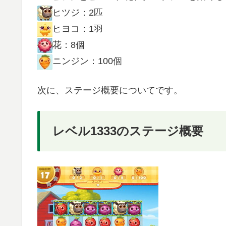
ヒツジ：2匹
ヒヨコ：1羽
花：8個
ニンジン：100個
次に、ステージ概要についてです。
レベル1333のステージ概要