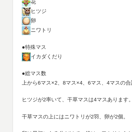
花
ヒツジ
卵
ニワトリ
●特殊マス
イカダくだり
●総マス数
上から6マス×2、8マス×4、6マス、4マスの合
ヒツジが2率いて、干草マスは4マスあります
干草マスの上にはニワトリが2羽、卵が2個。