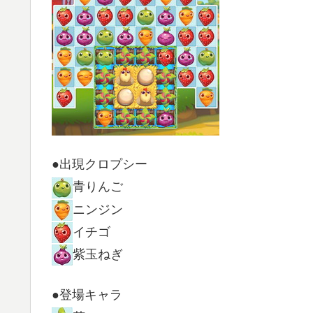
●出現クロプシー
青りんご
ニンジン
イチゴ
紫玉ねぎ
●登場キャラ