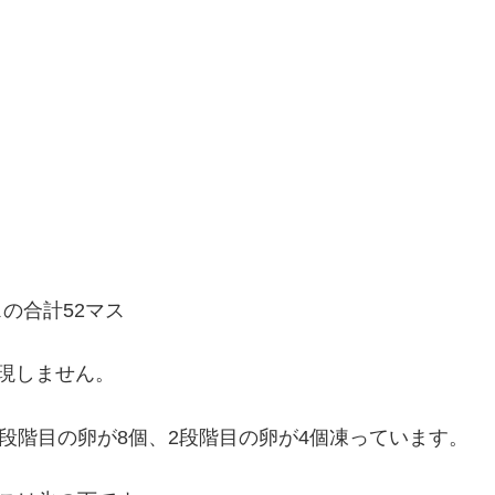
スの合計52マス
現しません。
段階目の卵が8個、2段階目の卵が4個凍っています。