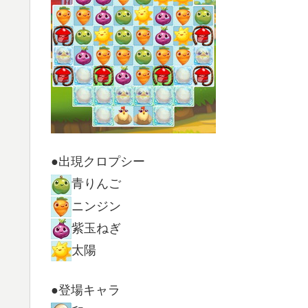
●出現クロプシー
青りんご
ニンジン
紫玉ねぎ
太陽
●登場キャラ