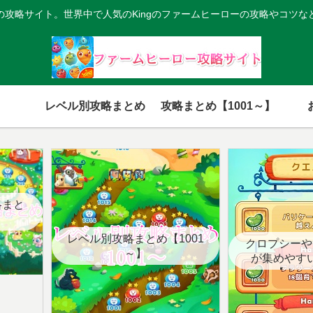
の攻略サイト。世界中で人気のKingのファームヒーローの攻略やコツな
レベル別攻略まとめ
攻略まとめ【1001～】
略まと
レベル別攻略まとめ【1001
クロプシーや
～】
が集めやす
【クエ