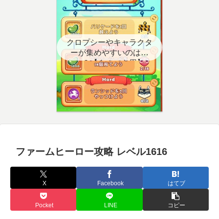
クロプシーやキャラクタ
ーが集めやすいのはど
こ？【クエスト用】
ファームヒーロー攻略 レベル1616
X
Facebook
はてブ
Pocket
LINE
コピー