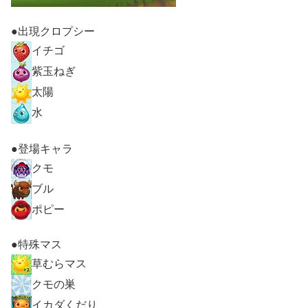
●出現クロプシー
イチゴ
紫玉ねぎ
太陽
水
●登場キャラ
クモ
ブル
ポピー
●特殊マス
草むらマス
クモの巣
イカダくだり