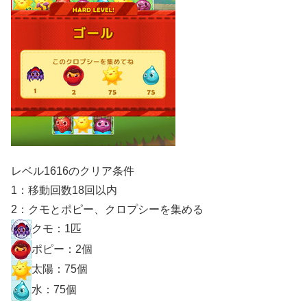
レベル1616のクリア条件
1：移動回数18回以内
2：クモとポピー、クロプシーを集める
クモ：1匹
ポピー：2個
太陽：75個
水：75個