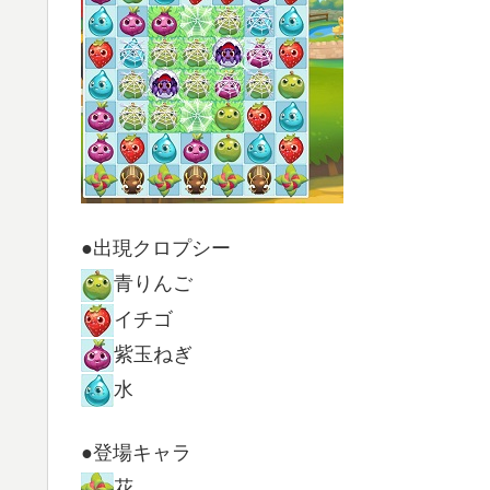
●出現クロプシー
青りんご
イチゴ
紫玉ねぎ
水
●登場キャラ
花