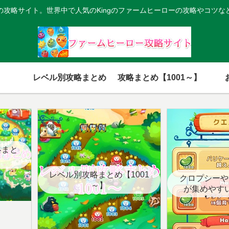
の攻略サイト。世界中で人気のKingのファームヒーローの攻略やコツな
レベル別攻略まとめ
攻略まとめ【1001～】
略まと
レベル別攻略まとめ【1001
クロプシーや
～】
が集めやす
【クエ