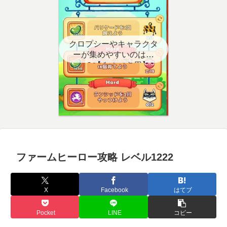
クロプシーやキャラクタ
ーが集めやすいのはど
こ？【クエスト用】
ファームヒーロー攻略 レベル1222
X
Facebook
はてブ
Pocket
LINE
コピー