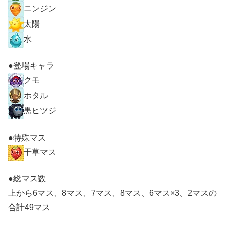
ニンジン
太陽
水
●登場キャラ
クモ
ホタル
黒ヒツジ
●特殊マス
干草マス
●総マス数
上から6マス、8マス、7マス、8マス、6マス×3、2マスの
合計49マス