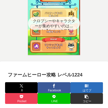
クロプシーやキャラクタ
ーが集めやすいのはど
こ？【クエスト用】
ファームヒーロー攻略 レベル1224
X
Facebook
はてブ
Pocket
LINE
コピー