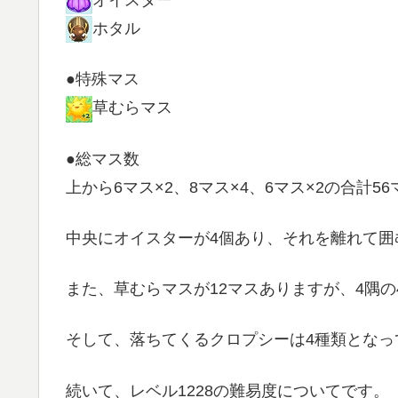
ホタル
●特殊マス
草むらマス
●総マス数
上から6マス×2、8マス×4、6マス×2の合計56
中央にオイスターが4個あり、それを離れて囲
また、草むらマスが12マスありますが、4隅
そして、落ちてくるクロプシーは4種類となっ
続いて、レベル1228の難易度についてです。