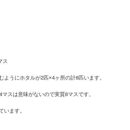
マス
むようにホタルが2匹×4ヶ所の計8匹います。
の4マスは意味がないので実質8マスです。
ています。