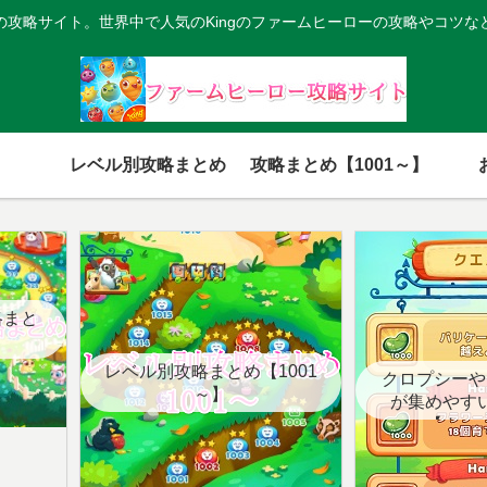
の攻略サイト。世界中で人気のKingのファームヒーローの攻略やコツな
レベル別攻略まとめ
攻略まとめ【1001～】
略まと
レベル別攻略まとめ【1001
クロプシーや
～】
が集めやす
【クエ