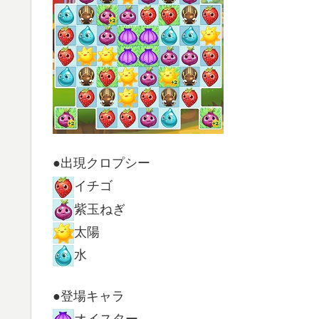
●出現クロプシー
イチゴ
紫玉ねぎ
太陽
水
●登場キャラ
オイスター