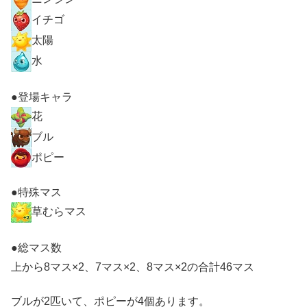
イチゴ
太陽
水
●登場キャラ
花
ブル
ポピー
●特殊マス
草むらマス
●総マス数
上から8マス×2、7マス×2、8マス×2の合計46マス
ブルが2匹いて、ポピーが4個あります。