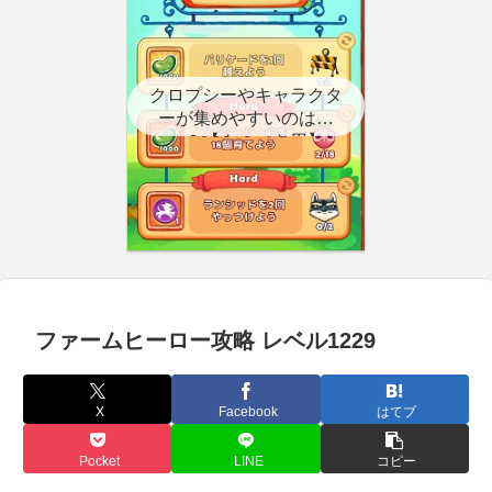
クロプシーやキャラクタ
ーが集めやすいのはど
こ？【クエスト用】
ファームヒーロー攻略 レベル1229
X
Facebook
はてブ
Pocket
LINE
コピー