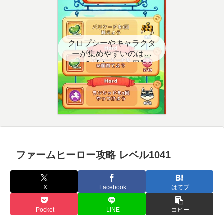
クロプシーやキャラクタ
ーが集めやすいのはど
こ？【クエスト用】
ファームヒーロー攻略 レベル1041
X
Facebook
はてブ
Pocket
LINE
コピー