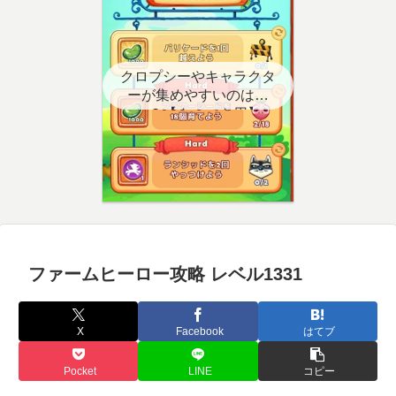
クロプシーやキャラクタ
ーが集めやすいのはど
こ？【クエスト用】
ファームヒーロー攻略 レベル1331
X
Facebook
はてブ
Pocket
LINE
コピー