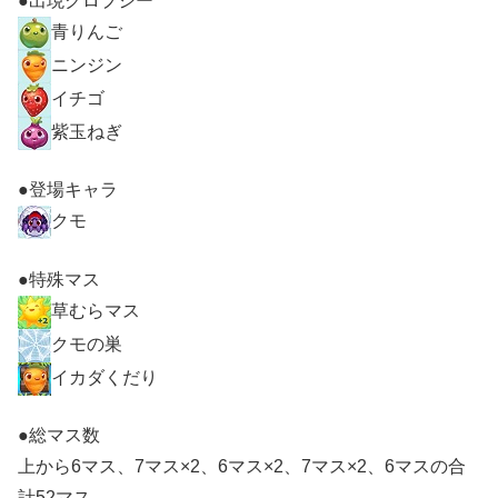
●出現クロプシー
青りんご
ニンジン
イチゴ
紫玉ねぎ
●登場キャラ
クモ
●特殊マス
草むらマス
クモの巣
イカダくだり
●総マス数
上から6マス、7マス×2、6マス×2、7マス×2、6マスの合
計52マス