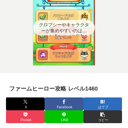
クロプシーやキャラクタ
ーが集めやすいのはど
こ？【クエスト用】
ファームヒーロー攻略 レベル1460
X
Facebook
はてブ
Pocket
LINE
コピー