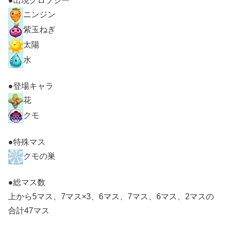
●出現クロプシー
ニンジン
紫玉ねぎ
太陽
水
●登場キャラ
花
クモ
●特殊マス
クモの巣
●総マス数
上から5マス、7マス×3、6マス、7マス、6マス、2マスの
合計47マス