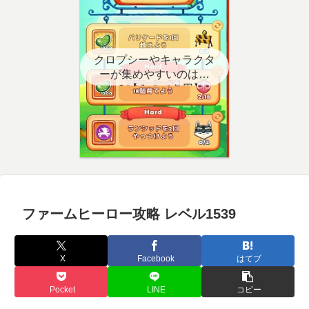
クロプシーやキャラクタ
ーが集めやすいのはど
こ？【クエスト用】
ファームヒーロー攻略 レベル1539
X
Facebook
はてブ
Pocket
LINE
コピー