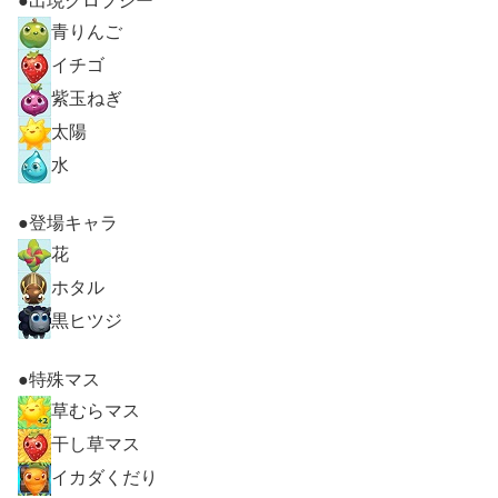
●出現クロプシー
青りんご
イチゴ
紫玉ねぎ
太陽
水
●登場キャラ
花
ホタル
黒ヒツジ
●特殊マス
草むらマス
干し草マス
イカダくだり