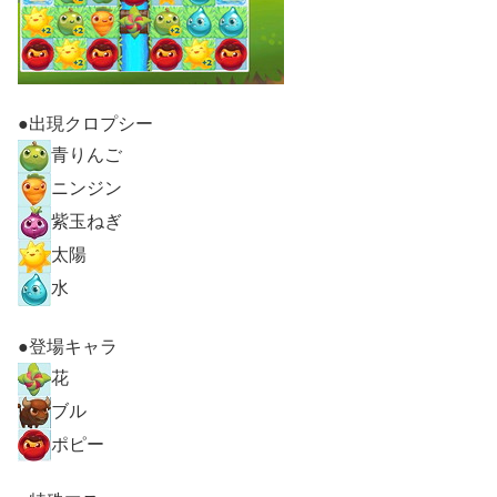
●出現クロプシー
青りんご
ニンジン
紫玉ねぎ
太陽
水
●登場キャラ
花
ブル
ポピー