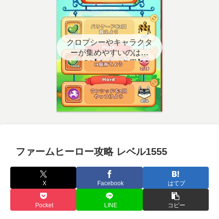
クロプシーやキャラクタ
ーが集めやすいのはど
こ？【クエスト用】
ファームヒーロー攻略 レベル1555
X
Facebook
はてブ
Pocket
LINE
コピー