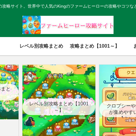
の攻略サイト。世界中で人気のKingのファームヒーローの攻略やコツな
レベル別攻略まとめ
攻略まとめ【1001～】
略まと
レベル別攻略まとめ【1001
クロプシーや
～】
が集めやす
【クエ