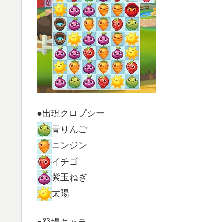
●出現クロプシー
青りんご
ニンジン
イチゴ
紫玉ねぎ
太陽
●登場キャラ