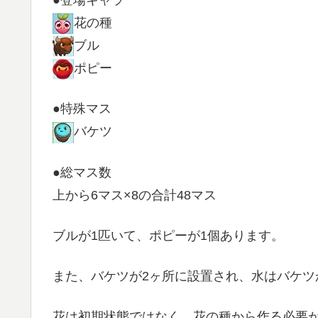
花の種
ブル
ポピー
●特殊マス
バケツ
●総マス数
上から6マス×8の合計48マス
ブルが1匹いて、ポピーが1個あります。
また、バケツが2ヶ所に設置され、水はバケツ
花は初期状態ではなく、花の種から作る必要