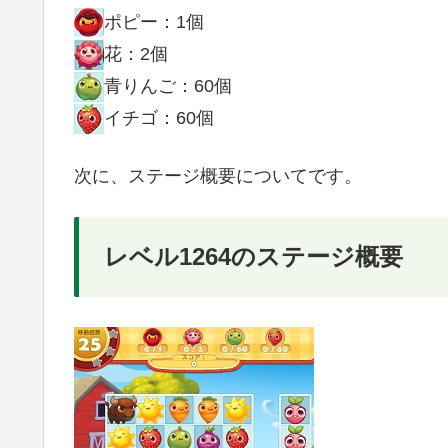
ポピー：1個
花：2個
青りんご：60個
イチゴ：60個
次に、ステージ概要についてです。
レベル1264のステージ概要