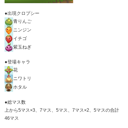
●出現クロプシー
青りんご
ニンジン
イチゴ
紫玉ねぎ
●登場キャラ
花
ニワトリ
ホタル
●総マス数
上から5マス×3、7マス、5マス、7マス×2、5マスの合計
46マス