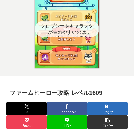
クロプシーやキャラクタ
ーが集めやすいのはど
こ？【クエスト用】
ファームヒーロー攻略 レベル1609
X
Facebook
はてブ
Pocket
LINE
コピー