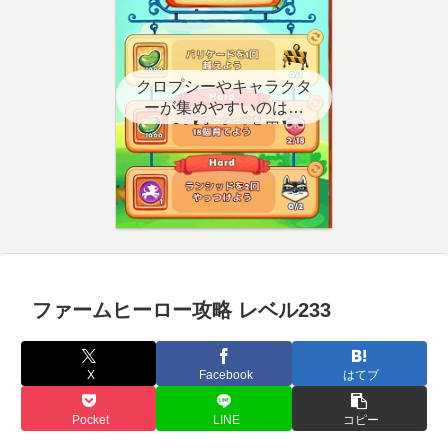
クロプシーやキャラクタ
ーが集めやすいのはど
こ？【クエスト用】
ファームヒーロー攻略 レベル233
X
Facebook
はてブ
Pocket
LINE
コピー