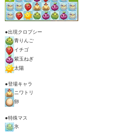
●出現クロプシー
青りんご
イチゴ
紫玉ねぎ
太陽
●登場キャラ
ニワトリ
卵
●特殊マス
氷