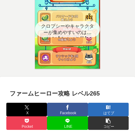
クロプシーやキャラクタ
ーが集めやすいのはど
こ？【クエスト用】
ファームヒーロー攻略 レベル265
X
Facebook
はてブ
Pocket
LINE
コピー