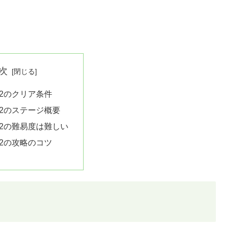
次
82のクリア条件
82のステージ概要
82の難易度は難しい
82の攻略のコツ