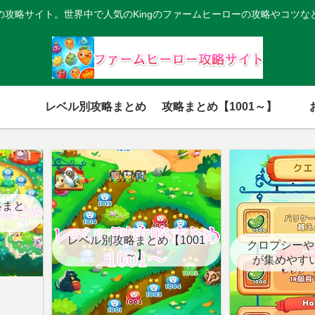
の攻略サイト。世界中で人気のKingのファームヒーローの攻略やコツな
レベル別攻略まとめ
攻略まとめ【1001～】
略まと
レベル別攻略まとめ【1001
クロプシーや
～】
が集めやす
【クエ