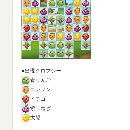
●出現クロプシー
青りんご
ニンジン
イチゴ
紫玉ねぎ
太陽